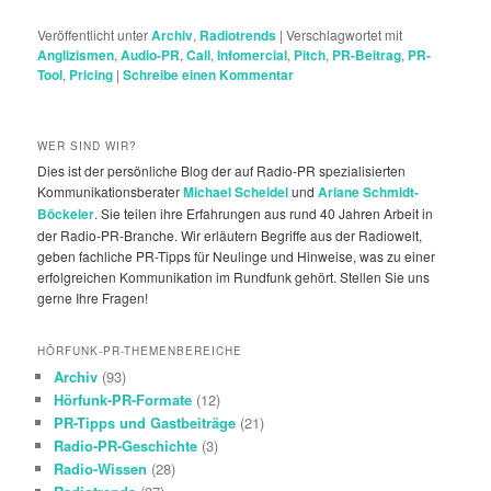
Veröffentlicht unter
Archiv
,
Radiotrends
|
Verschlagwortet mit
Anglizismen
,
Audio-PR
,
Call
,
Infomercial
,
Pitch
,
PR-Beitrag
,
PR-
Tool
,
Pricing
|
Schreibe einen Kommentar
WER SIND WIR?
Dies ist der persönliche Blog der auf Radio-PR spezialisierten
Kommunikationsberater
Michael Scheidel
und
Ariane Schmidt-
Böckeler
. Sie teilen ihre Erfahrungen aus rund 40 Jahren Arbeit in
der Radio-PR-Branche. Wir erläutern Begriffe aus der Radiowelt,
geben fachliche PR-Tipps für Neulinge und Hinweise, was zu einer
erfolgreichen Kommunikation im Rundfunk gehört. Stellen Sie uns
gerne Ihre Fragen!
HÖRFUNK-PR-THEMENBEREICHE
Archiv
(93)
Hörfunk-PR-Formate
(12)
PR-Tipps und Gastbeiträge
(21)
Radio-PR-Geschichte
(3)
Radio-Wissen
(28)