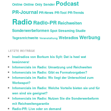
Podcast
Online
Online Only Sender
PR-Journal
PR-News
PR-Tool
PR-Trends
Radio
Radio-PR
Reichweiten
Sonderwerbeformen
Spot
Streaming
Studie
Werbung
Webradios
Tagesreichweite
Veranstaltung
LETZTE BEITRÄGE
Inselradios von Borkum bis Sylt: Dat is heel wat
besünners!
Infomercials im Radio: Umsetzung und Reichweiten
Infomercials im Radio: Gibt es Formatvorgaben?
Infomercials im Radio: Wo liegt der Unterschied zum
Werbespot?
Infomercials im Radio: Welche Vorteile bieten sie und für
wen sind sie geeignet?
Infomercials im Radio: Nutzen Sie die Sonderwerbeform
mit Reichweitengarantie
Radio-PR: Live oder on demand