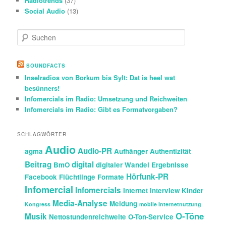
Radiotrends
(37)
Social Audio
(13)
S
u
c
h
SOUNDFACTS
e
Inselradios von Borkum bis Sylt: Dat is heel wat
n
besünners!
Infomercials im Radio: Umsetzung und Reichweiten
Infomercials im Radio: Gibt es Formatvorgaben?
SCHLAGWÖRTER
Audio
Audio-PR
agma
Aufhänger
Authentizität
Beitrag
digital
BmO
digitaler Wandel
Ergebnisse
Hörfunk-PR
Facebook
Flüchtlinge
Formate
Infomercial
Infomercials
Internet
Interview
Kinder
Media-Analyse
Meldung
Kongress
mobile Internetnutzung
O-Töne
Musik
Nettostundenreichweite
O-Ton-Service