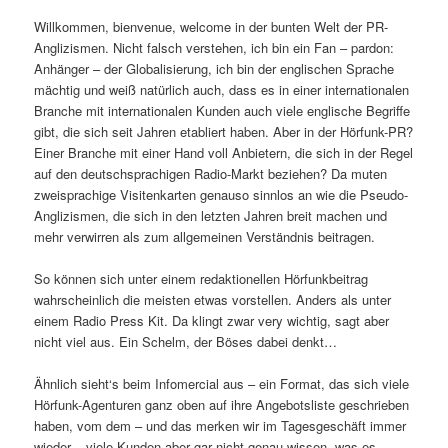
Willkommen, bienvenue, welcome in der bunten Welt der PR-
Anglizismen. Nicht falsch verstehen, ich bin ein Fan – pardon:
Anhänger – der Globalisierung, ich bin der englischen Sprache
mächtig und weiß natürlich auch, dass es in einer internationalen
Branche mit internationalen Kunden auch viele englische Begriffe
gibt, die sich seit Jahren etabliert haben. Aber in der Hörfunk-PR?
Einer Branche mit einer Hand voll Anbietern, die sich in der Regel
auf den deutschsprachigen Radio-Markt beziehen? Da muten
zweisprachige Visitenkarten genauso sinnlos an wie die Pseudo-
Anglizismen, die sich in den letzten Jahren breit machen und
mehr verwirren als zum allgemeinen Verständnis beitragen.
So können sich unter einem redaktionellen Hörfunkbeitrag
wahrscheinlich die meisten etwas vorstellen. Anders als unter
einem Radio Press Kit. Da klingt zwar very wichtig, sagt aber
nicht viel aus. Ein Schelm, der Böses dabei denkt…
Ähnlich sieht‘s beim Infomercial aus – ein Format, das sich viele
Hörfunk-Agenturen ganz oben auf ihre Angebotsliste geschrieben
haben, vom dem – und das merken wir im Tagesgeschäft immer
wieder – viele Kunden aber gar nicht genau wissen, was es