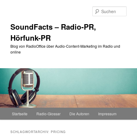
Zum
Zum
primären
sekundären
Such
Inhalt
Inhalt
springen
springen
SoundFacts – Radio-PR,
Hörfunk-PR
Blog von RadioOffice über Audio-Content-Marketing im Radio und
online
Hauptmenü
Startseite
Radio-Glossar
Die Autoren
Impressum
SCHLAGWORTARCHIV:
PRICING