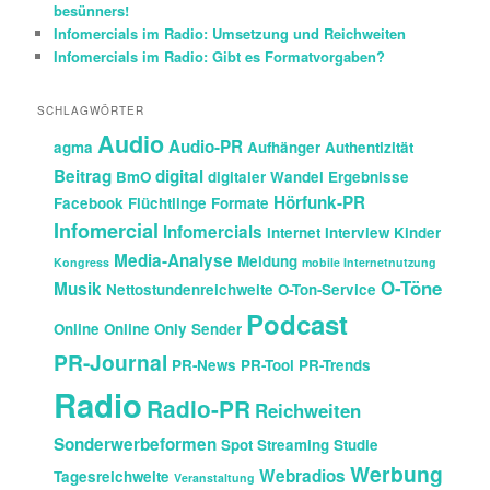
besünners!
Infomercials im Radio: Umsetzung und Reichweiten
Infomercials im Radio: Gibt es Formatvorgaben?
SCHLAGWÖRTER
Audio
Audio-PR
agma
Aufhänger
Authentizität
Beitrag
digital
BmO
digitaler Wandel
Ergebnisse
Hörfunk-PR
Facebook
Flüchtlinge
Formate
Infomercial
Infomercials
Internet
Interview
Kinder
Media-Analyse
Meldung
Kongress
mobile Internetnutzung
O-Töne
Musik
Nettostundenreichweite
O-Ton-Service
Podcast
Online
Online Only Sender
PR-Journal
PR-News
PR-Tool
PR-Trends
Radio
Radio-PR
Reichweiten
Sonderwerbeformen
Spot
Streaming
Studie
Werbung
Webradios
Tagesreichweite
Veranstaltung