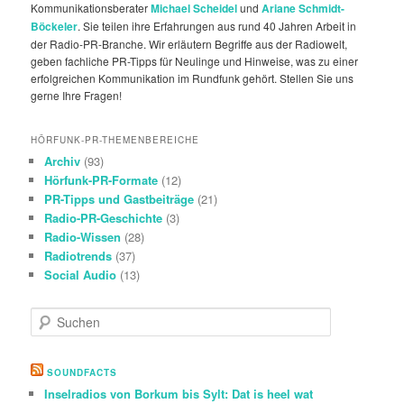
Kommunikationsberater
Michael Scheidel
und
Ariane Schmidt-
Böckeler
. Sie teilen ihre Erfahrungen aus rund 40 Jahren Arbeit in
der Radio-PR-Branche. Wir erläutern Begriffe aus der Radiowelt,
geben fachliche PR-Tipps für Neulinge und Hinweise, was zu einer
erfolgreichen Kommunikation im Rundfunk gehört. Stellen Sie uns
gerne Ihre Fragen!
HÖRFUNK-PR-THEMENBEREICHE
Archiv
(93)
Hörfunk-PR-Formate
(12)
PR-Tipps und Gastbeiträge
(21)
Radio-PR-Geschichte
(3)
Radio-Wissen
(28)
Radiotrends
(37)
Social Audio
(13)
S
u
c
h
SOUNDFACTS
e
Inselradios von Borkum bis Sylt: Dat is heel wat
n