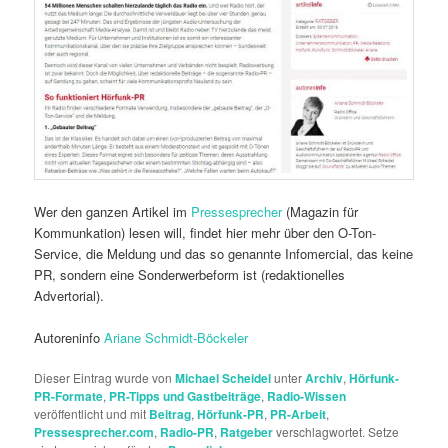
Wer den ganzen Artikel im
Pressesprecher
(Magazin für
Kommunkation) lesen will, findet hier mehr über den O-Ton-
Service, die Meldung und das so genannte Infomercial, das keine
PR, sondern eine Sonderwerbeform ist (redaktionelles
Advertorial).
Autoreninfo
Ariane Schmidt-Böckeler
Dieser Eintrag wurde von
Michael Scheidel
unter
Archiv
,
Hörfunk-
PR-Formate
,
PR-Tipps und Gastbeiträge
,
Radio-Wissen
veröffentlicht und mit
Beitrag
,
Hörfunk-PR
,
PR-Arbeit
,
Pressesprecher.com
,
Radio-PR
,
Ratgeber
verschlagwortet. Setze