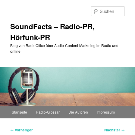
Zum
primären
Such
Inhalt
springen
SoundFacts – Radio-PR,
Hörfunk-PR
Blog von RadioOffice über Audio-Content-Marketing im Radio und
online
Hauptmenü
Startseite
Radio-Glossar
Die Autoren
Impressum
Beitragsnavigation
←
Vorheriger
Nächster
→