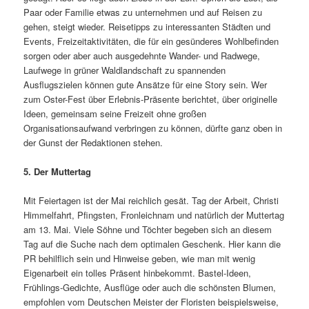
Paar oder Familie etwas zu unternehmen und auf Reisen zu
gehen, steigt wieder. Reisetipps zu interes­santen Städten und
Events, Freizeitaktivitäten, die für ein gesünderes Wohlbefinden
sorgen oder aber auch ausgedehnte Wander- und Radwege,
Laufwege in grüner Waldlandschaft zu spannenden
Ausflugszielen können gute Ansätze für eine Story sein. Wer
zum Oster-Fest über Erlebnis-Präsente berichtet, über originelle
Ideen, gemeinsam seine Freizeit ohne großen
Organisationsaufwand ver­brin­gen zu können, dürfte ganz oben in
der Gunst der Redaktionen stehen.
5. Der Muttertag
Mit Feiertagen ist der Mai reichlich gesät. Tag der Arbeit, Christi
Himmelfahrt, Pfingsten, Fronleichnam und natürlich der Muttertag
am 13. Mai. Viele Söhne und Töchter begeben sich an diesem
Tag auf die Suche nach dem optimalen Geschenk. Hier kann die
PR behilflich sein und Hinweise geben, wie man mit wenig
Eigenarbeit ein tolles Präsent hinbekommt. Bastel-Ideen,
Frühlings-Gedichte, Ausflüge oder auch die schönsten Blumen,
empfohlen vom Deutschen Meister der Floristen beispielsweise,