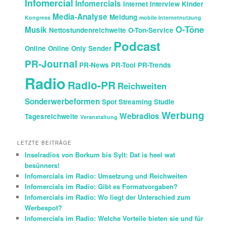
Infomercial
Infomercials
Internet
Interview
Kinder
Media-Analyse
Meldung
Kongress
mobile Internetnutzung
O-Töne
Musik
Nettostundenreichweite
O-Ton-Service
Podcast
Online
Online Only Sender
PR-Journal
PR-News
PR-Tool
PR-Trends
Radio
Radio-PR
Reichweiten
Sonderwerbeformen
Spot
Streaming
Studie
Werbung
Webradios
Tagesreichweite
Veranstaltung
LETZTE BEITRÄGE
Inselradios von Borkum bis Sylt: Dat is heel wat
besünners!
Infomercials im Radio: Umsetzung und Reichweiten
Infomercials im Radio: Gibt es Formatvorgaben?
Infomercials im Radio: Wo liegt der Unterschied zum
Werbespot?
Infomercials im Radio: Welche Vorteile bieten sie und für