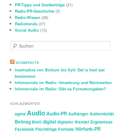
PR-Tipps und Gastbeiträge
(21)
Radio-PR-Geschichte
(3)
Radio-Wissen
(28)
Radiotrends
(37)
Social Audio
(13)
S
u
c
h
SOUNDFACTS
e
Inselradios von Borkum bis Sylt: Dat is heel wat
n
besünners!
Infomercials im Radio: Umsetzung und Reichweiten
Infomercials im Radio: Gibt es Formatvorgaben?
SCHLAGWÖRTER
Audio
Audio-PR
agma
Aufhänger
Authentizität
Beitrag
digital
BmO
digitaler Wandel
Ergebnisse
Hörfunk-PR
Facebook
Flüchtlinge
Formate