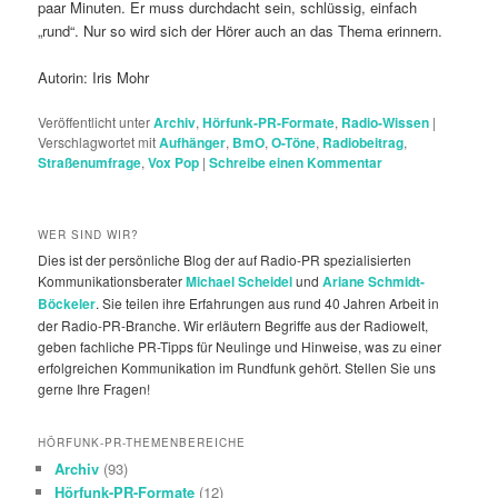
paar Minuten. Er muss durchdacht sein, schlüssig, einfach
„rund“. Nur so wird sich der Hörer auch an das Thema erinnern.
Autorin: Iris Mohr
Veröffentlicht unter
Archiv
,
Hörfunk-PR-Formate
,
Radio-Wissen
|
Verschlagwortet mit
Aufhänger
,
BmO
,
O-Töne
,
Radiobeitrag
,
Straßenumfrage
,
Vox Pop
|
Schreibe einen Kommentar
WER SIND WIR?
Dies ist der persönliche Blog der auf Radio-PR spezialisierten
Kommunikationsberater
Michael Scheidel
und
Ariane Schmidt-
Böckeler
. Sie teilen ihre Erfahrungen aus rund 40 Jahren Arbeit in
der Radio-PR-Branche. Wir erläutern Begriffe aus der Radiowelt,
geben fachliche PR-Tipps für Neulinge und Hinweise, was zu einer
erfolgreichen Kommunikation im Rundfunk gehört. Stellen Sie uns
gerne Ihre Fragen!
HÖRFUNK-PR-THEMENBEREICHE
Archiv
(93)
Hörfunk-PR-Formate
(12)