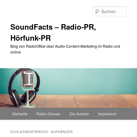
Zum
Zum
primären
sekundären
Such
Inhalt
Inhalt
springen
springen
SoundFacts – Radio-PR,
Hörfunk-PR
Blog von RadioOffice über Audio-Content-Marketing im Radio und
online
Hauptmenü
Startseite
Radio-Glossar
Die Autoren
Impressum
SCHLAGWORTARCHIV:
AUFHÄNGER