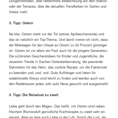
Düngemethoden, über farbenfrohe Abwechslung auf dem Balkon
oder der Terrasse, über die aktuellen Trendfarben im Garten und
Vieles mehr.
3. Tipp: Ostern
Na klar, Ostern steht vor der Tür (erstes Aprilwochenende) und
das ist natürlich ein Top-Thema. Und damit meine ich nicht, dass
der Mietwagen für den Urlaub an Ostern zu 20 Prozent günstiger
ist. Ostern ist vor allem ein Fest auch für die jüngere Generation.
Die schönsten Geschenkideen für Kinder und Jugendliche, die
neuesten Trends in Sachen Ostereierbemalung, die passende
Dekoration für das Heim, das coolste Rezept, um die Fastenzeit
zu beenden und, und, und. Gute Aufhänger und Ideen für
redaktionelle Storys sind leicht zu finden und werden auch von
den Redakteuren jedes Jahr aufs Neue gesucht und ausgestrahlt.
4. Tipp: Die Reiselust zu zweit
Liebe geht durch den Magen. Das heißt, mit Ostern sind neben
frischem Blumenduft gemütliche Kochrezepte zu zweit sehr an­
gesagt. Aber es liegt auch Liebe in der Luft. Sprich die Lust, als