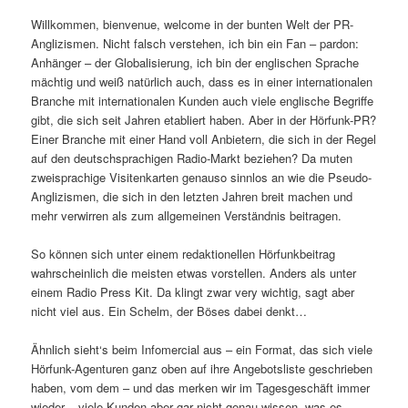
Willkommen, bienvenue, welcome in der bunten Welt der PR-
Anglizismen. Nicht falsch verstehen, ich bin ein Fan – pardon:
Anhänger – der Globalisierung, ich bin der englischen Sprache
mächtig und weiß natürlich auch, dass es in einer internationalen
Branche mit internationalen Kunden auch viele englische Begriffe
gibt, die sich seit Jahren etabliert haben. Aber in der Hörfunk-PR?
Einer Branche mit einer Hand voll Anbietern, die sich in der Regel
auf den deutschsprachigen Radio-Markt beziehen? Da muten
zweisprachige Visitenkarten genauso sinnlos an wie die Pseudo-
Anglizismen, die sich in den letzten Jahren breit machen und
mehr verwirren als zum allgemeinen Verständnis beitragen.
So können sich unter einem redaktionellen Hörfunkbeitrag
wahrscheinlich die meisten etwas vorstellen. Anders als unter
einem Radio Press Kit. Da klingt zwar very wichtig, sagt aber
nicht viel aus. Ein Schelm, der Böses dabei denkt…
Ähnlich sieht‘s beim Infomercial aus – ein Format, das sich viele
Hörfunk-Agenturen ganz oben auf ihre Angebotsliste geschrieben
haben, vom dem – und das merken wir im Tagesgeschäft immer
wieder – viele Kunden aber gar nicht genau wissen, was es