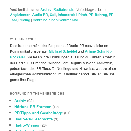
Veröffentlicht unter
Archiv
,
Radiotrends
|
Verschlagwortet mit
Anglizismen
,
Audio-PR
,
Call
,
Infomercial
,
Pitch
,
PR-Beitrag
,
PR-
Tool
,
Pricing
|
Schreibe einen Kommentar
WER SIND WIR?
Dies ist der persönliche Blog der auf Radio-PR spezialisierten
Kommunikationsberater
Michael Scheidel
und
Ariane Schmidt-
Böckeler
. Sie teilen ihre Erfahrungen aus rund 40 Jahren Arbeit in
der Radio-PR-Branche. Wir erläutern Begriffe aus der Radiowelt,
geben fachliche PR-Tipps für Neulinge und Hinweise, was zu einer
erfolgreichen Kommunikation im Rundfunk gehört. Stellen Sie uns
gerne Ihre Fragen!
HÖRFUNK-PR-THEMENBEREICHE
Archiv
(93)
Hörfunk-PR-Formate
(12)
PR-Tipps und Gastbeiträge
(21)
Radio-PR-Geschichte
(3)
Radio-Wissen
(28)