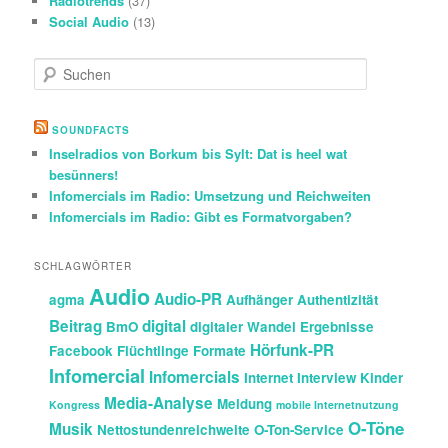
Radiotrends
(37)
Social Audio
(13)
S
u
c
h
SOUNDFACTS
e
Inselradios von Borkum bis Sylt: Dat is heel wat
n
besünners!
Infomercials im Radio: Umsetzung und Reichweiten
Infomercials im Radio: Gibt es Formatvorgaben?
SCHLAGWÖRTER
Audio
Audio-PR
agma
Aufhänger
Authentizität
Beitrag
digital
BmO
digitaler Wandel
Ergebnisse
Hörfunk-PR
Facebook
Flüchtlinge
Formate
Infomercial
Infomercials
Internet
Interview
Kinder
Media-Analyse
Meldung
Kongress
mobile Internetnutzung
O-Töne
Musik
Nettostundenreichweite
O-Ton-Service