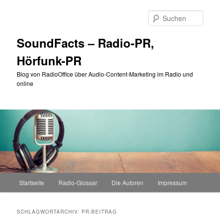
Zum
Zum
primären
sekundären
Such
Inhalt
Inhalt
springen
springen
SoundFacts – Radio-PR,
Hörfunk-PR
Blog von RadioOffice über Audio-Content-Marketing im Radio und
online
Hauptmenü
Startseite
Radio-Glossar
Die Autoren
Impressum
SCHLAGWORTARCHIV:
PR-BEITRAG