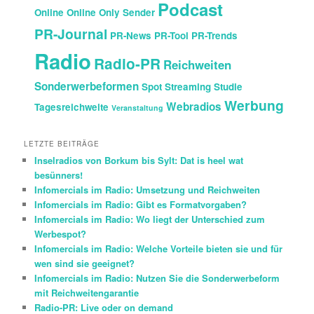
Podcast
Online
Online Only Sender
PR-Journal
PR-News
PR-Tool
PR-Trends
Radio
Radio-PR
Reichweiten
Sonderwerbeformen
Spot
Streaming
Studie
Werbung
Webradios
Tagesreichweite
Veranstaltung
LETZTE BEITRÄGE
Inselradios von Borkum bis Sylt: Dat is heel wat
besünners!
Infomercials im Radio: Umsetzung und Reichweiten
Infomercials im Radio: Gibt es Formatvorgaben?
Infomercials im Radio: Wo liegt der Unterschied zum
Werbespot?
Infomercials im Radio: Welche Vorteile bieten sie und für
wen sind sie geeignet?
Infomercials im Radio: Nutzen Sie die Sonderwerbeform
mit Reichweitengarantie
Radio-PR: Live oder on demand