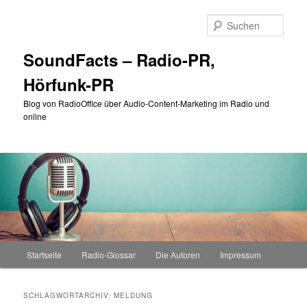
Zum
Zum
primären
sekundären
Such
Inhalt
Inhalt
springen
springen
SoundFacts – Radio-PR,
Hörfunk-PR
Blog von RadioOffice über Audio-Content-Marketing im Radio und
online
Hauptmenü
Startseite
Radio-Glossar
Die Autoren
Impressum
SCHLAGWORTARCHIV:
MELDUNG