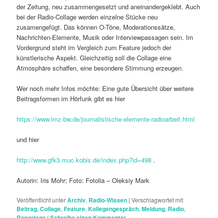
der Zeitung, neu zusammengesetzt und aneinandergeklebt. Auch
bei der Radio-Collage werden einzelne Stücke neu
zusamengefügt. Das können O-Töne, Moderationssätze,
Nachrichten-Elemente, Musik oder Interviewpassagen sein. Im
Vordergrund steht im Vergleich zum Feature jedoch der
künstlerische Aspekt. Gleichzeitig soll die Collage eine
Atmosphäre schaffen, eine besondere Stimmung erzeugen.
Wer noch mehr Infos möchte: Eine gute Übersicht über weitere
Beitragsformen im Hörfunk gibt es hier
https://www.lmz-bw.de/journalistische-elemente-radioarbeit.html
und hier
http://www.gfk3.muc.kobis.de/index.php?id=498
.
Autorin: Iris Mohr; Foto: Fotolia – Oleksiy Mark
Veröffentlicht unter
Archiv
,
Radio-Wissen
|
Verschlagwortet mit
Beitrag
,
Collage
,
Feature
,
Kollegengespräch
,
Meldung
,
Radio
,
Reportage
|
Schreibe einen Kommentar