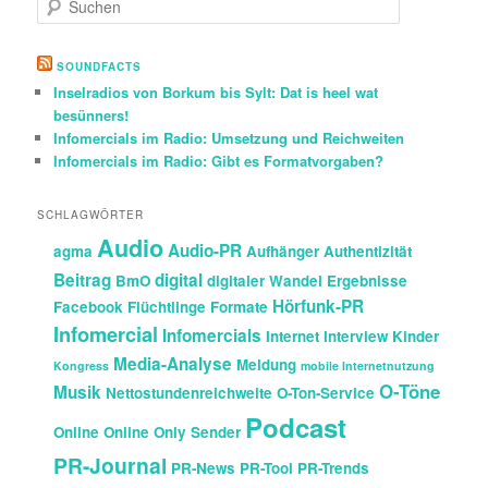
u
c
h
SOUNDFACTS
e
Inselradios von Borkum bis Sylt: Dat is heel wat
n
besünners!
Infomercials im Radio: Umsetzung und Reichweiten
Infomercials im Radio: Gibt es Formatvorgaben?
SCHLAGWÖRTER
Audio
Audio-PR
agma
Aufhänger
Authentizität
Beitrag
digital
BmO
digitaler Wandel
Ergebnisse
Hörfunk-PR
Facebook
Flüchtlinge
Formate
Infomercial
Infomercials
Internet
Interview
Kinder
Media-Analyse
Meldung
Kongress
mobile Internetnutzung
O-Töne
Musik
Nettostundenreichweite
O-Ton-Service
Podcast
Online
Online Only Sender
PR-Journal
PR-News
PR-Tool
PR-Trends