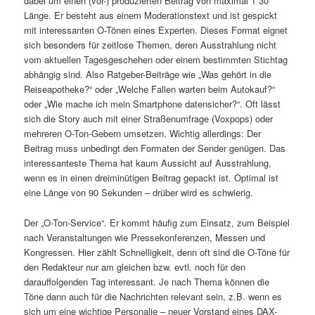
dabei um einen (vor-) produzierten Beitrag von maximal 1´30
Länge. Er besteht aus einem Moderationstext und ist gespickt
mit interessanten O-Tönen eines Experten. Dieses Format eignet
sich besonders für zeitlose Themen, deren Ausstrahlung nicht
vom aktuellen Tages­geschehen oder einem bestimmten Stichtag
abhängig sind. Also Ratgeber-Beiträge wie „Was gehört in die
Reiseapotheke?“ oder „Welche Fallen warten beim Autokauf?“
oder „Wie mache ich mein Smartphone datensicher?“. Oft lässt
sich die Story auch mit einer Straßenumfrage (Voxpops) oder
mehreren O-Ton-Gebern umsetzen. Wichtig allerdings: Der
Beitrag muss unbedingt den Formaten der Sender genügen. Das
interessanteste Thema hat kaum Aussicht auf Ausstrahlung,
wenn es in einen dreiminütigen Beitrag gepackt ist. Optimal ist
eine Länge von 90 Sekunden – drüber wird es schwierig.
Der „O-Ton-Service“. Er kommt häufig zum Einsatz, zum Beispiel
nach Veranstaltungen wie Pressekonferenzen, Messen und
Kongressen. Hier zählt Schnelligkeit, denn oft sind die O-Töne für
den Redakteur nur am gleichen bzw. evtl. noch für den
darauffolgenden Tag interessant. Je nach Thema können die
Töne dann auch für die Nachrichten relevant sein, z.B. wenn es
sich um eine wichtige Personalie – neuer Vorstand eines DAX-