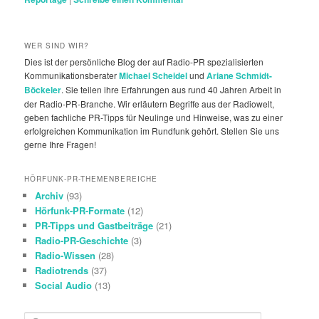
WER SIND WIR?
Dies ist der persönliche Blog der auf Radio-PR spezialisierten
Kommunikationsberater
Michael Scheidel
und
Ariane Schmidt-
Böckeler
. Sie teilen ihre Erfahrungen aus rund 40 Jahren Arbeit in
der Radio-PR-Branche. Wir erläutern Begriffe aus der Radiowelt,
geben fachliche PR-Tipps für Neulinge und Hinweise, was zu einer
erfolgreichen Kommunikation im Rundfunk gehört. Stellen Sie uns
gerne Ihre Fragen!
HÖRFUNK-PR-THEMENBEREICHE
Archiv
(93)
Hörfunk-PR-Formate
(12)
PR-Tipps und Gastbeiträge
(21)
Radio-PR-Geschichte
(3)
Radio-Wissen
(28)
Radiotrends
(37)
Social Audio
(13)
S