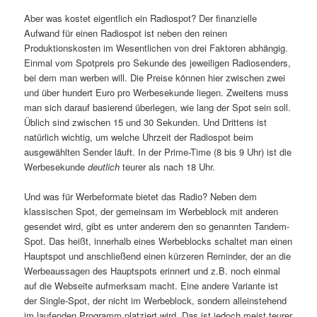
Aber was kostet eigentlich ein Radiospot? Der finanzielle
Aufwand für einen Radiospot ist neben den reinen
Produktionskosten im Wesentlichen von drei Faktoren abhängig.
Einmal vom Spotpreis pro Sekunde des jeweiligen Radiosenders,
bei dem man werben will. Die Preise können hier zwischen zwei
und über hundert Euro pro Werbesekunde liegen. Zweitens muss
man sich darauf basierend überlegen, wie lang der Spot sein soll.
Üblich sind zwischen 15 und 30 Sekunden. Und Drittens ist
natürlich wichtig, um welche Uhrzeit der Radiospot beim
ausgewählten Sender läuft. In der Prime-Time (8 bis 9 Uhr) ist die
Werbesekunde
deutlich
teurer als nach 18 Uhr.
Und was für Werbeformate bietet das Radio? Neben dem
klassischen Spot, der gemeinsam im Werbeblock mit anderen
gesendet wird, gibt es unter anderem den so genannten Tandem-
Spot. Das heißt, innerhalb eines Werbeblocks schaltet man einen
Hauptspot und anschließend einen kürzeren Reminder, der an die
Werbeaussagen des Hauptspots erinnert und z.B. noch einmal
auf die Webseite aufmerksam macht. Eine andere Variante ist
der Single-Spot, der nicht im Werbeblock, sondern alleinstehend
im laufenden Programm platziert wird. Das ist jedoch meist teurer