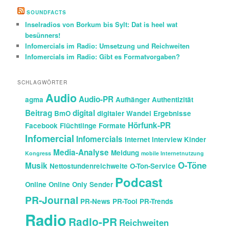
c
h
SOUNDFACTS
e
Inselradios von Borkum bis Sylt: Dat is heel wat
n
besünners!
Infomercials im Radio: Umsetzung und Reichweiten
Infomercials im Radio: Gibt es Formatvorgaben?
SCHLAGWÖRTER
Audio
Audio-PR
agma
Aufhänger
Authentizität
Beitrag
digital
BmO
digitaler Wandel
Ergebnisse
Hörfunk-PR
Facebook
Flüchtlinge
Formate
Infomercial
Infomercials
Internet
Interview
Kinder
Media-Analyse
Meldung
Kongress
mobile Internetnutzung
O-Töne
Musik
Nettostundenreichweite
O-Ton-Service
Podcast
Online
Online Only Sender
PR-Journal
PR-News
PR-Tool
PR-Trends
Radio
Radio-PR
Reichweiten