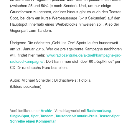
(zwischen 25 und 50% je nach Sender). Und, um nur einige
Grundformen zu nennen, darüber hinaus gibt es auch den Teaser-
Spot, bei dem ein kurze Werbeaussage (5-10 Sekunden) auf den
Hauptspot innerhalb eines Werbeblocks hinweisen soll. Also der
Gegenpart zum Tandem.
Übrigens: Die nächsten „Geht ins Ohr“-Spots laufen bundesweit
am 21. Januar 2015. Wer die preisgekrönte Kampagne nachhören
will, findet hier mehr:
www.radiozentrale.de/aktuell/kampagne-pro-
radio/cd-kampagne/
. Dort kann man sich über 60 „Kopfkinos“ per
CD für rund sechs Euro bestellen.
Autor: Michael Scheidel ; Bildnachweis: Fotolia
(bilderstoeckchen)
Veröffentlicht unter
Archiv
|
Verschlagwortet mit
Radiowerbung
,
Single-Spot
,
Spot
,
Tandem
,
Tausender-Kontakt-Preis
,
Teaser-Spot
|
Schreibe einen Kommentar