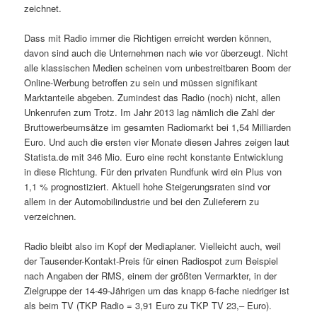
zeichnet.
Dass mit Radio immer die Richtigen erreicht werden können,
davon sind auch die Unternehmen nach wie vor überzeugt. Nicht
alle klassischen Medien scheinen vom unbestreitbaren Boom der
Online-Werbung betroffen zu sein und müssen signifikant
Marktanteile abgeben. Zumindest das Radio (noch) nicht, allen
Unkenrufen zum Trotz. Im Jahr 2013 lag nämlich die Zahl der
Bruttowerbeumsätze im gesamten Radiomarkt bei 1,54 Milliarden
Euro. Und auch die ersten vier Monate diesen Jahres zeigen laut
Statista.de mit 346 Mio. Euro eine recht konstante Entwicklung
in diese Richtung. Für den privaten Rundfunk wird ein Plus von
1,1 % prognostiziert. Aktuell hohe Steigerungsraten sind vor
allem in der Auto­mobilindustrie und bei den Zulieferern zu
verzeichnen.
Radio bleibt also im Kopf der Mediaplaner. Vielleicht auch, weil
der Tausender-Kontakt-Preis für einen Radiospot zum Beispiel
nach Angaben der RMS, einem der größten Vermarkter, in der
Ziel­gruppe der 14-49-Jährigen um das knapp 6-fache niedriger ist
als beim TV (TKP Radio = 3,91 Euro zu TKP TV 23,– Euro).