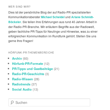
WER SIND WIR?
Dies ist der persönliche Blog der auf Radio-PR spezialisierten
Kommunikationsberater
Michael Scheidel
und
Ariane Schmidt-
Böckeler
. Sie teilen ihre Erfahrungen aus rund 40 Jahren Arbeit in
der Radio-PR-Branche. Wir erläutern Begriffe aus der Radiowelt,
geben fachliche PR-Tipps für Neulinge und Hinweise, was zu einer
erfolgreichen Kommunikation im Rundfunk gehört. Stellen Sie uns
gerne Ihre Fragen!
HÖRFUNK-PR-THEMENBEREICHE
Archiv
(93)
Hörfunk-PR-Formate
(12)
PR-Tipps und Gastbeiträge
(21)
Radio-PR-Geschichte
(3)
Radio-Wissen
(28)
Radiotrends
(37)
Social Audio
(13)
S
u