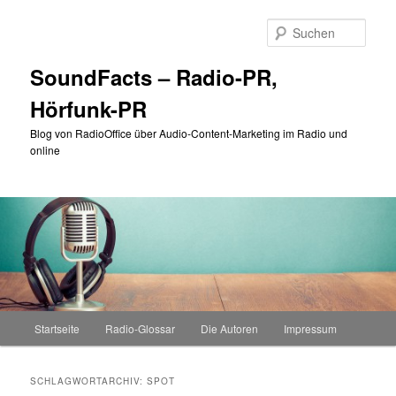
Zum
Zum
primären
sekundären
Such
Inhalt
Inhalt
springen
springen
SoundFacts – Radio-PR,
Hörfunk-PR
Blog von RadioOffice über Audio-Content-Marketing im Radio und
online
Hauptmenü
Startseite
Radio-Glossar
Die Autoren
Impressum
SCHLAGWORTARCHIV:
SPOT