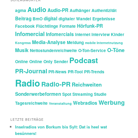
SCHLAGWÖRTER
Audio
Audio-PR
agma
Aufhänger
Authentizität
Beitrag
digital
BmO
digitaler Wandel
Ergebnisse
Hörfunk-PR
Facebook
Flüchtlinge
Formate
Infomercial
Infomercials
Internet
Interview
Kinder
Media-Analyse
Meldung
Kongress
mobile Internetnutzung
O-Töne
Musik
Nettostundenreichweite
O-Ton-Service
Podcast
Online
Online Only Sender
PR-Journal
PR-News
PR-Tool
PR-Trends
Radio
Radio-PR
Reichweiten
Sonderwerbeformen
Spot
Streaming
Studie
Werbung
Webradios
Tagesreichweite
Veranstaltung
LETZTE BEITRÄGE
Inselradios von Borkum bis Sylt: Dat is heel wat
besünners!