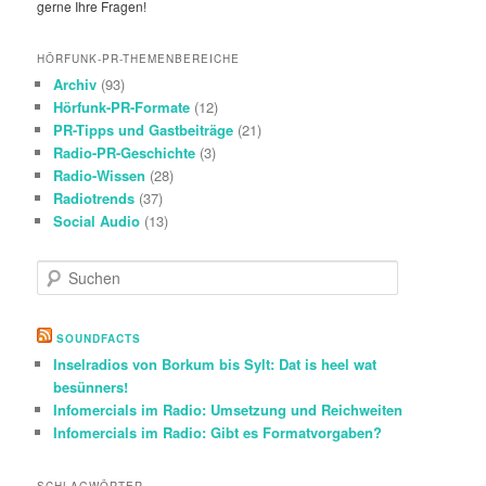
gerne Ihre Fragen!
HÖRFUNK-PR-THEMENBEREICHE
Archiv
(93)
Hörfunk-PR-Formate
(12)
PR-Tipps und Gastbeiträge
(21)
Radio-PR-Geschichte
(3)
Radio-Wissen
(28)
Radiotrends
(37)
Social Audio
(13)
S
u
c
h
SOUNDFACTS
e
Inselradios von Borkum bis Sylt: Dat is heel wat
n
besünners!
Infomercials im Radio: Umsetzung und Reichweiten
Infomercials im Radio: Gibt es Formatvorgaben?