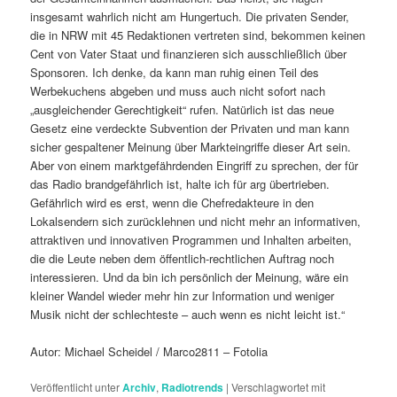
insgesamt wahrlich nicht am Hungertuch. Die privaten Sender,
die in NRW mit 45 Redaktionen vertreten sind, bekommen keinen
Cent von Vater Staat und finanzieren sich ausschließlich über
Sponsoren. Ich denke, da kann man ruhig einen Teil des
Werbekuchens abgeben und muss auch nicht sofort nach
„ausgleichender Gerechtigkeit“ rufen. Natürlich ist das neue
Gesetz eine verdeckte Subvention der Privaten und man kann
sicher gespaltener Meinung über Markteingriffe dieser Art sein.
Aber von einem marktgefährdenden Eingriff zu sprechen, der für
das Radio brandgefährlich ist, halte ich für arg übertrieben.
Gefährlich wird es erst, wenn die Chefredakteure in den
Lokalsendern sich zurücklehnen und nicht mehr an informativen,
attraktiven und innovativen Programmen und Inhalten arbeiten,
die die Leute neben dem öffentlich-rechtlichen Auftrag noch
interessieren. Und da bin ich persönlich der Meinung, wäre ein
kleiner Wandel wieder mehr hin zur Information und weniger
Musik nicht der schlechteste – auch wenn es nicht leicht ist.“
Autor: Michael Scheidel / Marco2811 – Fotolia
Veröffentlicht unter
Archiv
,
Radiotrends
|
Verschlagwortet mit