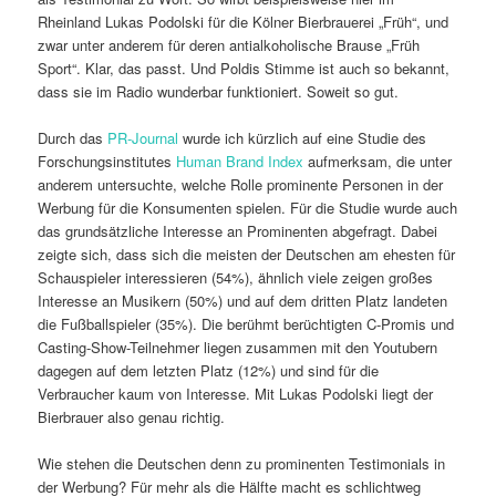
Rheinland Lukas Podolski für die Kölner Bierbrauerei „Früh“, und
zwar unter anderem für deren antialkoholische Brause „Früh
Sport“. Klar, das passt. Und Poldis Stimme ist auch so bekannt,
dass sie im Radio wunderbar funktioniert. Soweit so gut.
Durch das
PR-Journal
wurde ich kürzlich auf eine Studie des
Forschungsinstitutes
Human Brand Index
aufmerksam, die unter
anderem untersuchte, welche Rolle prominente Personen in der
Werbung für die Konsumenten spielen. Für die Studie wurde auch
das grundsätzliche Interesse an Prominenten abgefragt. Dabei
zeigte sich, dass sich die meisten der Deutschen am ehesten für
Schauspieler interessieren (54%), ähnlich viele zeigen großes
Interesse an Musikern (50%) und auf dem dritten Platz landeten
die Fußballspieler (35%). Die berühmt berüchtigten C-Promis und
Casting-Show-Teilnehmer liegen zusammen mit den Youtubern
dagegen auf dem letzten Platz (12%) und sind für die
Verbraucher kaum von Interesse. Mit Lukas Podolski liegt der
Bierbrauer also genau richtig.
Wie stehen die Deutschen denn zu prominenten Testimonials in
der Werbung? Für mehr als die Hälfte macht es schlichtweg