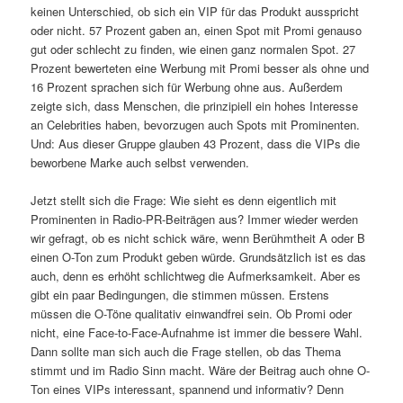
keinen Unterschied, ob sich ein VIP für das Produkt ausspricht
oder nicht. 57 Prozent gaben an, einen Spot mit Promi genauso
gut oder schlecht zu finden, wie einen ganz normalen Spot. 27
Prozent bewerteten eine Werbung mit Promi besser als ohne und
16 Prozent sprachen sich für Werbung ohne aus. Außerdem
zeigte sich, dass Menschen, die prinzipiell ein hohes Interesse
an Celebrities haben, bevorzugen auch Spots mit Prominenten.
Und: Aus dieser Gruppe glauben 43 Prozent, dass die VIPs die
beworbene Marke auch selbst verwenden.
Jetzt stellt sich die Frage: Wie sieht es denn eigentlich mit
Prominenten in Radio-PR-Beiträgen aus? Immer wieder werden
wir gefragt, ob es nicht schick wäre, wenn Berühmtheit A oder B
einen O-Ton zum Produkt geben würde. Grundsätzlich ist es das
auch, denn es erhöht schlichtweg die Aufmerksamkeit. Aber es
gibt ein paar Bedingungen, die stimmen müssen. Erstens
müssen die O-Töne qualitativ einwandfrei sein. Ob Promi oder
nicht, eine Face-to-Face-Aufnahme ist immer die bessere Wahl.
Dann sollte man sich auch die Frage stellen, ob das Thema
stimmt und im Radio Sinn macht. Wäre der Beitrag auch ohne O-
Ton eines VIPs interessant, spannend und informativ? Denn