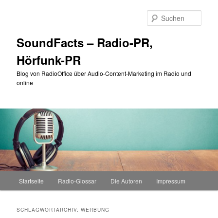
Zum
Zum
primären
sekundären
Such
Inhalt
Inhalt
springen
springen
SoundFacts – Radio-PR,
Hörfunk-PR
Blog von RadioOffice über Audio-Content-Marketing im Radio und
online
Hauptmenü
Startseite
Radio-Glossar
Die Autoren
Impressum
SCHLAGWORTARCHIV:
WERBUNG