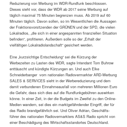
Reduzierung von Werbung im WDR-Rundfunk beschlossen.
Dieses sieht vor, dass der WDR ab 2017 seine Werbung auf
täglich maximal 75 Minuten begrenzen muss. Ab 2019 auf 60
Minuten täglich. Davon sollen, so im Wesentlichen die Aussagen
der Fraktionsvorsitzenden der GRÜNEN und der SPD, die vielen
Lokalradios, „die sich in einer angespannten finanziellen Situation
befinden“, profitieren. Außerdem solle so der „Erhalt der
vielfältigen Lokalradiolandschaft“ gesichert werden.
Eine „kurzsichtige Entscheidung“ sei die Kürzung der
Werbezeiten zu Lasten des WDR, sagte Intendant Tom Buhrow
enttäuscht und kündigte Kürzungen an. Und auch Elke
Schneiderbanger vom nationalen Radiovermarkter ARD-Werbung
SALES & SERVICES sieht in der Werberedu­zierung und dem
damit verbundenen Einnahmeausfall von mehreren Millionen Euro
die Gefahr, dass sich dies auf die Rundfunkgebühren auswirken
könne. In einer Zeit, in der die Budgets im Zweifel zu den Online-
Medien wandern, sei dies ein markt­gefährdender Eingriff, der für
das Radio brandgefährlich sei. Und Oliver Adrian, Geschäfts­
führer des nationalen Radiovermarkters AS&S Radio spricht von
einer Be­schädigung des Wirtschaftsstandortes Deutschland.