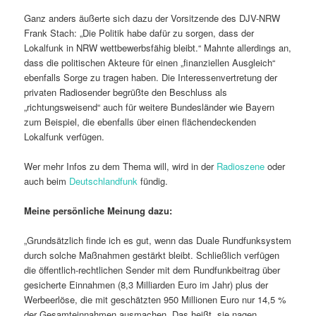
Ganz anders äußerte sich dazu der Vorsitzende des DJV-NRW
Frank Stach: „Die Politik habe dafür zu sorgen, dass der
Lokalfunk in NRW wettbewerbsfähig bleibt.“ Mahnte allerdings an,
dass die politischen Akteure für einen „finanziellen Ausgleich“
ebenfalls Sorge zu tragen haben. Die Interessenvertretung der
privaten Radiosender begrüßte den Be­schluss als
„richtungsweisend“ auch für weitere Bundesländer wie Bayern
zum Beispiel, die ebenfalls über einen flächendeckenden
Lokalfunk verfügen.
Wer mehr Infos zu dem Thema will, wird in der
Radioszene
oder
auch beim
Deutschlandfunk
fündig.
Meine persönliche Meinung dazu:
„Grundsätzlich finde ich es gut, wenn das Duale Rundfunksystem
durch solche Maßnahmen gestärkt bleibt. Schließlich verfügen
die öffentlich-rechtlichen Sender mit dem Rundfunk­beitrag über
gesicherte Einnahmen (8,3 Milliarden Euro im Jahr) plus der
Werbeerlöse, die mit geschätzten 950 Millionen Euro nur 14,5 %
der Gesamteinnahmen ausmachen. Das heißt, sie nagen