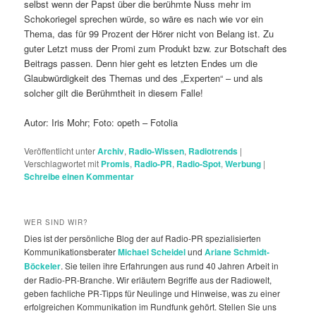
selbst wenn der Papst über die berühmte Nuss mehr im
Schokoriegel sprechen würde, so wäre es nach wie vor ein
Thema, das für 99 Prozent der Hörer nicht von Belang ist. Zu
guter Letzt muss der Promi zum Produkt bzw. zur Botschaft des
Beitrags passen. Denn hier geht es letzten Endes um die
Glaubwürdigkeit des Themas und des „Experten“ – und als
solcher gilt die Berühmtheit in diesem Falle!
Autor: Iris Mohr; Foto: opeth – Fotolia
Veröffentlicht unter
Archiv
,
Radio-Wissen
,
Radiotrends
|
Verschlagwortet mit
Promis
,
Radio-PR
,
Radio-Spot
,
Werbung
|
Schreibe einen Kommentar
WER SIND WIR?
Dies ist der persönliche Blog der auf Radio-PR spezialisierten
Kommunikationsberater
Michael Scheidel
und
Ariane Schmidt-
Böckeler
. Sie teilen ihre Erfahrungen aus rund 40 Jahren Arbeit in
der Radio-PR-Branche. Wir erläutern Begriffe aus der Radiowelt,
geben fachliche PR-Tipps für Neulinge und Hinweise, was zu einer
erfolgreichen Kommunikation im Rundfunk gehört. Stellen Sie uns