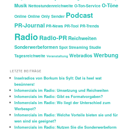
O-Töne
Musik
Nettostundenreichweite
O-Ton-Service
Podcast
Online
Online Only Sender
PR-Journal
PR-News
PR-Tool
PR-Trends
Radio
Radio-PR
Reichweiten
Sonderwerbeformen
Spot
Streaming
Studie
Werbung
Webradios
Tagesreichweite
Veranstaltung
LETZTE BEITRÄGE
Inselradios von Borkum bis Sylt: Dat is heel wat
besünners!
Infomercials im Radio: Umsetzung und Reichweiten
Infomercials im Radio: Gibt es Formatvorgaben?
Infomercials im Radio: Wo liegt der Unterschied zum
Werbespot?
Infomercials im Radio: Welche Vorteile bieten sie und für
wen sind sie geeignet?
Infomercials im Radio: Nutzen Sie die Sonderwerbeform