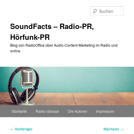
Zum
primären
Such
Inhalt
springen
SoundFacts – Radio-PR,
Hörfunk-PR
Blog von RadioOffice über Audio-Content-Marketing im Radio und
online
Hauptmenü
Startseite
Radio-Glossar
Die Autoren
Impressum
Beitragsnavigation
←
Vorheriger
Nächster
→