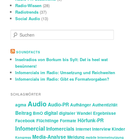
Radio-Wissen
(28)
Radiotrends
(37)
Social Audio
(13)
S
u
c
h
SOUNDFACTS
e
Inselradios von Borkum bis Sylt: Dat is heel wat
n
besünners!
Infomercials im Radio: Umsetzung und Reichweiten
Infomercials im Radio: Gibt es Formatvorgaben?
SCHLAGWÖRTER
Audio
Audio-PR
agma
Aufhänger
Authentizität
Beitrag
digital
BmO
digitaler Wandel
Ergebnisse
Hörfunk-PR
Facebook
Flüchtlinge
Formate
Infomercial
Infomercials
Internet
Interview
Kinder
Media-Analyse
Meldung
Kongress
mobile Internetnutzung