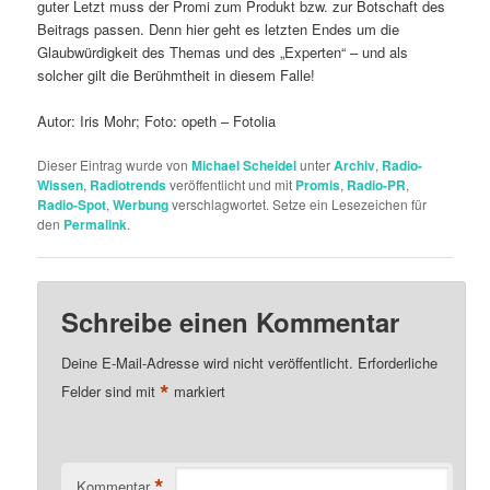
guter Letzt muss der Promi zum Produkt bzw. zur Botschaft des
Beitrags passen. Denn hier geht es letzten Endes um die
Glaubwürdigkeit des Themas und des „Experten“ – und als
solcher gilt die Berühmtheit in diesem Falle!
Autor: Iris Mohr; Foto: opeth – Fotolia
Dieser Eintrag wurde von
Michael Scheidel
unter
Archiv
,
Radio-
Wissen
,
Radiotrends
veröffentlicht und mit
Promis
,
Radio-PR
,
Radio-Spot
,
Werbung
verschlagwortet. Setze ein Lesezeichen für
den
Permalink
.
Schreibe einen Kommentar
Deine E-Mail-Adresse wird nicht veröffentlicht.
Erforderliche
*
Felder sind mit
markiert
*
Kommentar