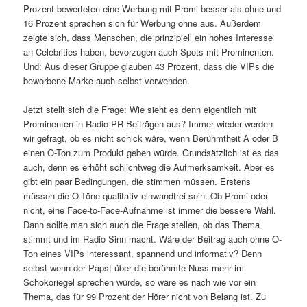
Prozent bewerteten eine Werbung mit Promi besser als ohne und
16 Prozent sprachen sich für Werbung ohne aus. Außerdem
zeigte sich, dass Menschen, die prinzipiell ein hohes Interesse
an Celebrities haben, bevorzugen auch Spots mit Prominenten.
Und: Aus dieser Gruppe glauben 43 Prozent, dass die VIPs die
beworbene Marke auch selbst verwenden.
Jetzt stellt sich die Frage: Wie sieht es denn eigentlich mit
Prominenten in Radio-PR-Beiträgen aus? Immer wieder werden
wir gefragt, ob es nicht schick wäre, wenn Berühmtheit A oder B
einen O-Ton zum Produkt geben würde. Grundsätzlich ist es das
auch, denn es erhöht schlichtweg die Aufmerksamkeit. Aber es
gibt ein paar Bedingungen, die stimmen müssen. Erstens
müssen die O-Töne qualitativ einwandfrei sein. Ob Promi oder
nicht, eine Face-to-Face-Aufnahme ist immer die bessere Wahl.
Dann sollte man sich auch die Frage stellen, ob das Thema
stimmt und im Radio Sinn macht. Wäre der Beitrag auch ohne O-
Ton eines VIPs interessant, spannend und informativ? Denn
selbst wenn der Papst über die berühmte Nuss mehr im
Schokoriegel sprechen würde, so wäre es nach wie vor ein
Thema, das für 99 Prozent der Hörer nicht von Belang ist. Zu