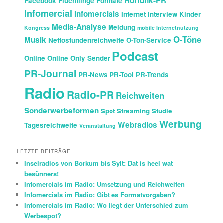
Hörfunk-PR
Facebook
Flüchtlinge
Formate
Infomercial
Infomercials
Internet
Interview
Kinder
Media-Analyse
Meldung
Kongress
mobile Internetnutzung
O-Töne
Musik
Nettostundenreichweite
O-Ton-Service
Podcast
Online
Online Only Sender
PR-Journal
PR-News
PR-Tool
PR-Trends
Radio
Radio-PR
Reichweiten
Sonderwerbeformen
Spot
Streaming
Studie
Werbung
Webradios
Tagesreichweite
Veranstaltung
LETZTE BEITRÄGE
Inselradios von Borkum bis Sylt: Dat is heel wat
besünners!
Infomercials im Radio: Umsetzung und Reichweiten
Infomercials im Radio: Gibt es Formatvorgaben?
Infomercials im Radio: Wo liegt der Unterschied zum
Werbespot?