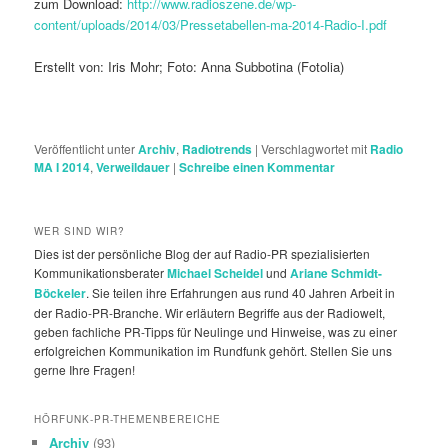
zum Download:
http://www.radioszene.de/wp-
content/uploads/2014/03/Pressetabellen-ma-2014-Radio-I.pdf
Erstellt von: Iris Mohr; Foto: Anna Subbotina (Fotolia)
Veröffentlicht unter
Archiv
,
Radiotrends
|
Verschlagwortet mit
Radio
MA I 2014
,
Verweildauer
|
Schreibe einen Kommentar
WER SIND WIR?
Dies ist der persönliche Blog der auf Radio-PR spezialisierten
Kommunikationsberater
Michael Scheidel
und
Ariane Schmidt-
Böckeler
. Sie teilen ihre Erfahrungen aus rund 40 Jahren Arbeit in
der Radio-PR-Branche. Wir erläutern Begriffe aus der Radiowelt,
geben fachliche PR-Tipps für Neulinge und Hinweise, was zu einer
erfolgreichen Kommunikation im Rundfunk gehört. Stellen Sie uns
gerne Ihre Fragen!
HÖRFUNK-PR-THEMENBEREICHE
Archiv
(93)