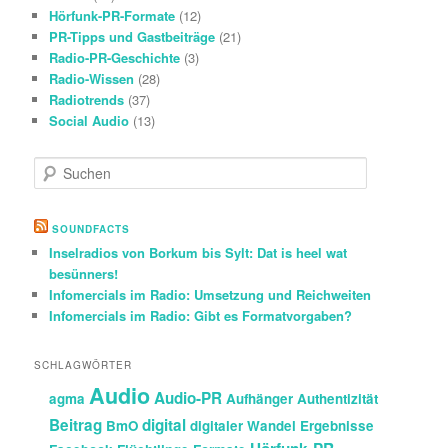
Hörfunk-PR-Formate
(12)
PR-Tipps und Gastbeiträge
(21)
Radio-PR-Geschichte
(3)
Radio-Wissen
(28)
Radiotrends
(37)
Social Audio
(13)
S
u
c
h
SOUNDFACTS
e
Inselradios von Borkum bis Sylt: Dat is heel wat
n
besünners!
Infomercials im Radio: Umsetzung und Reichweiten
Infomercials im Radio: Gibt es Formatvorgaben?
SCHLAGWÖRTER
Audio
Audio-PR
agma
Aufhänger
Authentizität
Beitrag
digital
BmO
digitaler Wandel
Ergebnisse