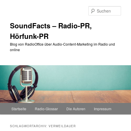
Zum
Zum
primären
sekundären
Such
Inhalt
Inhalt
springen
springen
SoundFacts – Radio-PR,
Hörfunk-PR
Blog von RadioOffice über Audio-Content-Marketing im Radio und
online
Hauptmenü
Startseite
Radio-Glossar
Die Autoren
Impressum
SCHLAGWORTARCHIV:
VERWEILDAUER