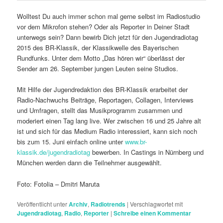
Wolltest Du auch immer schon mal gerne selbst im Radiostudio
vor dem Mikrofon stehen? Oder als Reporter in Deiner Stadt
unterwegs sein? Dann bewirb Dich jetzt für den Jugendradiotag
2015 des BR-Klassik, der Klassikwelle des Bayerischen
Rundfunks. Unter dem Motto „Das hören wir“ überlässt der
Sender am 26. September jungen Leuten seine Studios.
Mit Hilfe der Jugendredaktion des BR-Klassik erarbeitet der
Radio-Nachwuchs Beiträge, Reportagen, Collagen, Interviews
und Umfragen, stellt das Musikprogramm zusammen und
moderiert einen Tag lang live. Wer zwischen 16 und 25 Jahre alt
ist und sich für das Medium Radio interessiert, kann sich noch
bis zum 15. Juni einfach online unter
www.br-
klassik.de/jugendradiotag
bewerben. In Castings in Nürnberg und
München werden dann die Teilnehmer ausgewählt.
Foto: Fotolia – Dmitri Maruta
Veröffentlicht unter
Archiv
,
Radiotrends
|
Verschlagwortet mit
Jugendradiotag
,
Radio
,
Reporter
|
Schreibe einen Kommentar