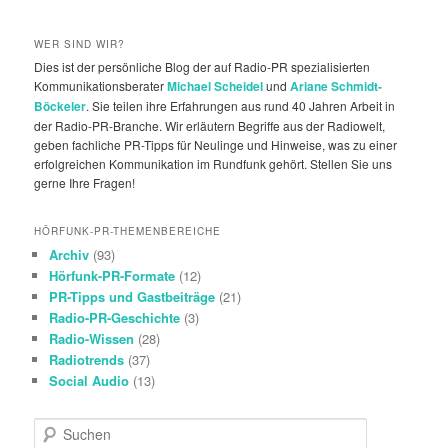
WER SIND WIR?
Dies ist der persönliche Blog der auf Radio-PR spezialisierten
Kommunikationsberater
Michael Scheidel
und
Ariane Schmidt-
Böckeler
. Sie teilen ihre Erfahrungen aus rund 40 Jahren Arbeit in
der Radio-PR-Branche. Wir erläutern Begriffe aus der Radiowelt,
geben fachliche PR-Tipps für Neulinge und Hinweise, was zu einer
erfolgreichen Kommunikation im Rundfunk gehört. Stellen Sie uns
gerne Ihre Fragen!
HÖRFUNK-PR-THEMENBEREICHE
Archiv
(93)
Hörfunk-PR-Formate
(12)
PR-Tipps und Gastbeiträge
(21)
Radio-PR-Geschichte
(3)
Radio-Wissen
(28)
Radiotrends
(37)
Social Audio
(13)
S
u