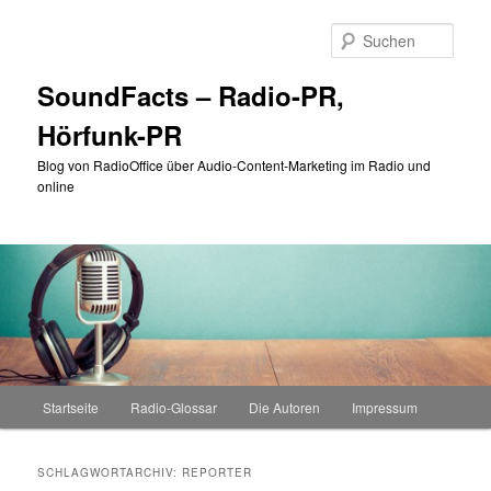
Zum
Zum
primären
sekundären
Such
Inhalt
Inhalt
springen
springen
SoundFacts – Radio-PR,
Hörfunk-PR
Blog von RadioOffice über Audio-Content-Marketing im Radio und
online
Hauptmenü
Startseite
Radio-Glossar
Die Autoren
Impressum
SCHLAGWORTARCHIV:
REPORTER