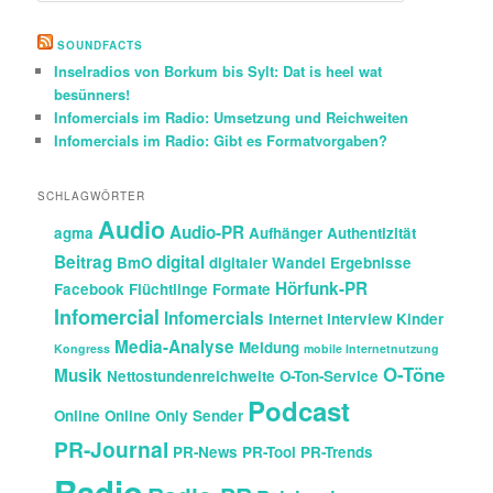
c
h
SOUNDFACTS
e
Inselradios von Borkum bis Sylt: Dat is heel wat
n
besünners!
Infomercials im Radio: Umsetzung und Reichweiten
Infomercials im Radio: Gibt es Formatvorgaben?
SCHLAGWÖRTER
Audio
Audio-PR
agma
Aufhänger
Authentizität
Beitrag
digital
BmO
digitaler Wandel
Ergebnisse
Hörfunk-PR
Facebook
Flüchtlinge
Formate
Infomercial
Infomercials
Internet
Interview
Kinder
Media-Analyse
Meldung
Kongress
mobile Internetnutzung
O-Töne
Musik
Nettostundenreichweite
O-Ton-Service
Podcast
Online
Online Only Sender
PR-Journal
PR-News
PR-Tool
PR-Trends
Radio