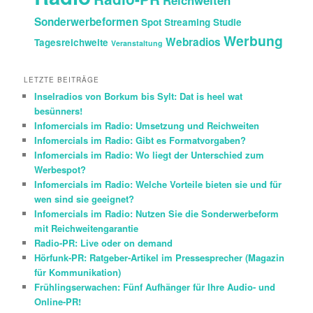
Reichweiten
Sonderwerbeformen
Spot
Streaming
Studie
Werbung
Webradios
Tagesreichweite
Veranstaltung
LETZTE BEITRÄGE
Inselradios von Borkum bis Sylt: Dat is heel wat
besünners!
Infomercials im Radio: Umsetzung und Reichweiten
Infomercials im Radio: Gibt es Formatvorgaben?
Infomercials im Radio: Wo liegt der Unterschied zum
Werbespot?
Infomercials im Radio: Welche Vorteile bieten sie und für
wen sind sie geeignet?
Infomercials im Radio: Nutzen Sie die Sonderwerbeform
mit Reichweitengarantie
Radio-PR: Live oder on demand
Hörfunk-PR: Ratgeber-Artikel im Pressesprecher (Magazin
für Kommunikation)
Frühlingserwachen: Fünf Aufhänger für Ihre Audio- und
Online-PR!