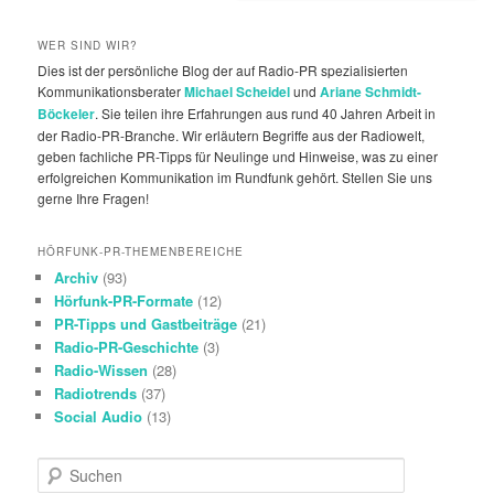
WER SIND WIR?
Dies ist der persönliche Blog der auf Radio-PR spezialisierten
Kommunikationsberater
Michael Scheidel
und
Ariane Schmidt-
Böckeler
. Sie teilen ihre Erfahrungen aus rund 40 Jahren Arbeit in
der Radio-PR-Branche. Wir erläutern Begriffe aus der Radiowelt,
geben fachliche PR-Tipps für Neulinge und Hinweise, was zu einer
erfolgreichen Kommunikation im Rundfunk gehört. Stellen Sie uns
gerne Ihre Fragen!
HÖRFUNK-PR-THEMENBEREICHE
Archiv
(93)
Hörfunk-PR-Formate
(12)
PR-Tipps und Gastbeiträge
(21)
Radio-PR-Geschichte
(3)
Radio-Wissen
(28)
Radiotrends
(37)
Social Audio
(13)
S
u