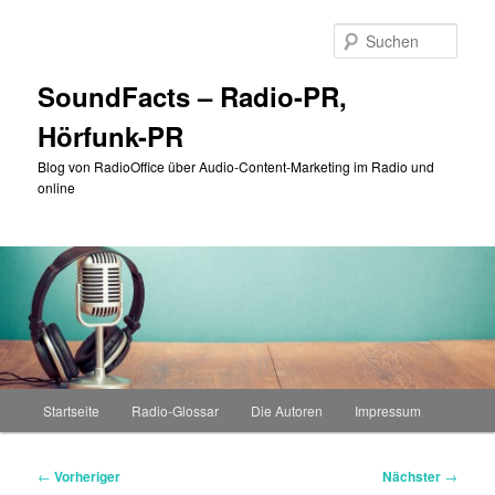
Zum
primären
Such
Inhalt
springen
SoundFacts – Radio-PR,
Hörfunk-PR
Blog von RadioOffice über Audio-Content-Marketing im Radio und
online
Hauptmenü
Startseite
Radio-Glossar
Die Autoren
Impressum
Beitragsnavigation
←
Vorheriger
Nächster
→