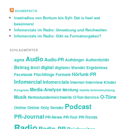
c
h
SOUNDFACTS
e
Inselradios von Borkum bis Sylt: Dat is heel wat
n
besünners!
Infomercials im Radio: Umsetzung und Reichweiten
Infomercials im Radio: Gibt es Formatvorgaben?
SCHLAGWÖRTER
Audio
Audio-PR
agma
Aufhänger
Authentizität
Beitrag
digital
BmO
digitaler Wandel
Ergebnisse
Hörfunk-PR
Facebook
Flüchtlinge
Formate
Infomercial
Infomercials
Internet
Interview
Kinder
Media-Analyse
Meldung
Kongress
mobile Internetnutzung
O-Töne
Musik
Nettostundenreichweite
O-Ton-Service
Podcast
Online
Online Only Sender
PR-Journal
PR-News
PR-Tool
PR-Trends
Radio
Radio-PR