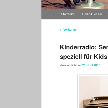
Hauptmenü
Startseite
Radio-Glossar
Beitragsnavigation
←
Vorheriger
Kinderradio: S
speziell für Kids
Veröffentlicht am
23. Juni 2015