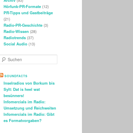
Archiv
(93)
Hörfunk-PR-Formate
(12)
PR-Tipps und Gastbeiträge
(21)
Radio-PR-Geschichte
(3)
Radio-Wissen
(28)
Radiotrends
(37)
Social Audio
(13)
S
u
c
h
SOUNDFACTS
e
Inselradios von Borkum bis
n
Sylt: Dat is heel wat
besünners!
Infomercials im Radio:
Umsetzung und Reichweiten
Infomercials im Radio: Gibt
es Formatvorgaben?