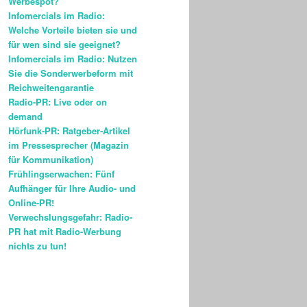
Werbespot?
Infomercials im Radio:
Welche Vorteile bieten sie und
für wen sind sie geeignet?
Infomercials im Radio: Nutzen
Sie die Sonderwerbeform mit
Reichweitengarantie
Radio-PR: Live oder on
demand
Hörfunk-PR: Ratgeber-Artikel
im Pressesprecher (Magazin
für Kommunikation)
Frühlingserwachen: Fünf
Aufhänger für Ihre Audio- und
Online-PR!
Verwechslungsgefahr: Radio-
PR hat mit Radio-Werbung
nichts zu tun!