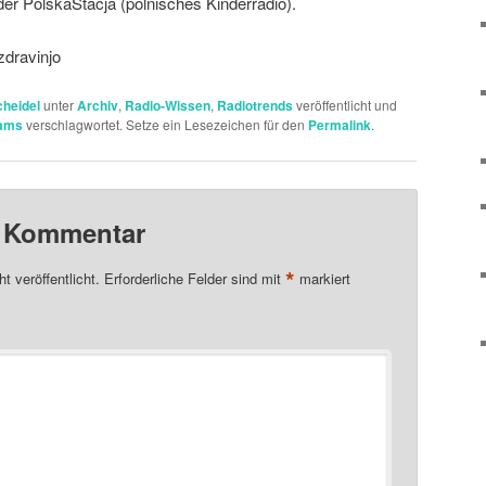
der PolskaStacja (polnisches Kinderradio).
 zdravinjo
cheidel
unter
Archiv
,
Radio-Wissen
,
Radiotrends
veröffentlicht und
ams
verschlagwortet. Setze ein Lesezeichen für den
Permalink
.
n Kommentar
*
t veröffentlicht.
Erforderliche Felder sind mit
markiert