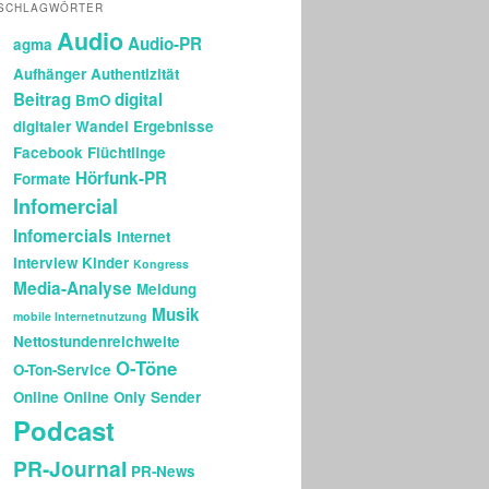
SCHLAGWÖRTER
Audio
Audio-PR
agma
Aufhänger
Authentizität
Beitrag
digital
BmO
digitaler Wandel
Ergebnisse
Facebook
Flüchtlinge
Hörfunk-PR
Formate
Infomercial
Infomercials
Internet
Interview
Kinder
Kongress
Media-Analyse
Meldung
Musik
mobile Internetnutzung
Nettostundenreichweite
O-Töne
O-Ton-Service
Online
Online Only Sender
Podcast
PR-Journal
PR-News