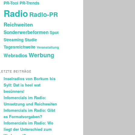
PR-Tool
PR-Trends
Radio
Radio-PR
Reichweiten
Sonderwerbeformen
Spot
Streaming
Studie
Tagesreichweite
Veranstaltung
Werbung
Webradios
LETZTE BEITRÄGE
Inselradios von Borkum bis
Sylt: Dat is heel wat
besünners!
Infomercials im Radio:
Umsetzung und Reichweiten
Infomercials im Radio: Gibt
es Formatvorgaben?
Infomercials im Radio: Wo
liegt der Unterschied zum