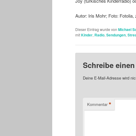
Joy (türkisches Kinderradio) o
Autor: Iris Mohr; Foto: Fotolia,
Dieser Eintrag wurde von
Michael S
mit
Kinder
,
Radio
,
Sendungen
,
Stre
Schreibe eine
Deine E-Mail-Adresse wird nich
*
Kommentar