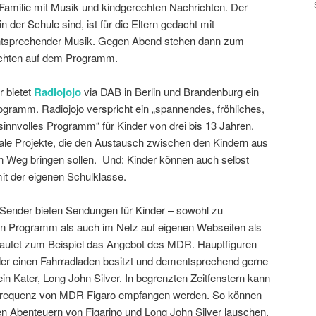
Familie mit Musik und kindgerechten Nachrichten. Der
n der Schule sind, ist für die Eltern gedacht mit
ntsprechender Musik. Gegen Abend stehen dann zum
ichten auf dem Programm.
r bietet
Radiojojo
via DAB in Berlin und Brandenburg ein
ogramm. Radiojojo verspricht ein „spannendes, fröhliches,
innvolles Programm“ für Kinder von drei bis 13 Jahren.
nale Projekte, die den Austausch zwischen den Kindern aus
n Weg bringen sollen. Und: Kinder können auch selbst
t der eigenen Schulklasse.
n Sender bieten Sendungen für Kinder – sowohl zu
en Programm als auch im Netz auf eigenen Webseiten als
lautet zum Beispiel das Angebot des MDR. Hauptfiguren
, der einen Fahrradladen besitzt und dementsprechend gerne
in Kater, Long John Silver. In begrenzten Zeitfenstern kann
Frequenz von MDR Figaro empfangen werden. So können
n Abenteuern von Figarino und Long John Silver lauschen,