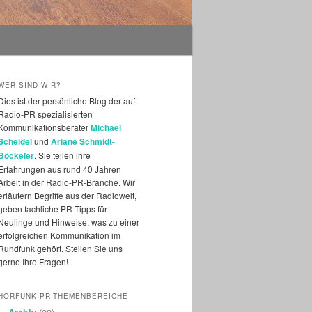
WER SIND WIR?
Dies ist der persönliche Blog der auf
Radio-PR spezialisierten
Kommunikationsberater
Michael
Scheidel
und
Ariane Schmidt-
Böckeler
. Sie teilen ihre
Erfahrungen aus rund 40 Jahren
Arbeit in der Radio-PR-Branche. Wir
erläutern Begriffe aus der Radiowelt,
geben fachliche PR-Tipps für
Neulinge und Hinweise, was zu einer
erfolgreichen Kommunikation im
Rundfunk gehört. Stellen Sie uns
gerne Ihre Fragen!
HÖRFUNK-PR-THEMENBEREICHE