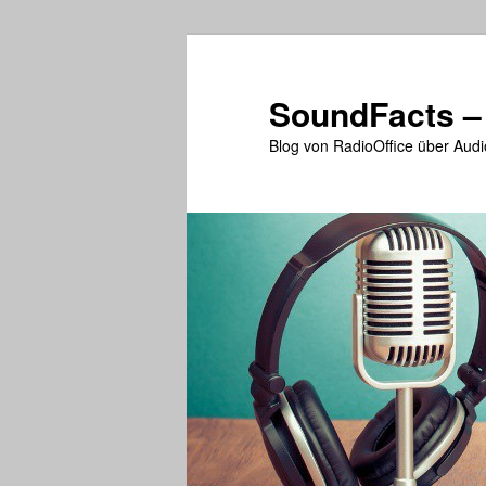
Zum
primären
Inhalt
SoundFacts –
springen
Blog von RadioOffice über Audi