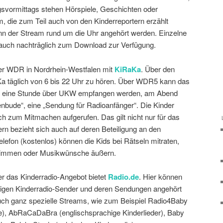
svormittags stehen Hörspiele, Geschichten oder
 die zum Teil auch von den Kinderreportern erzählt
nn der Stream rund um die Uhr angehört werden. Einzelne
uch nachträglich zum Download zur Verfügung.
der WDR in Nordrhein-Westfalen mit
KiRaKa
. Über den
Ka täglich von 6 bis 22 Uhr zu hören. Über WDR5 kann das
r eine Stunde über UKW empfangen werden, am Abend
renbude“, eine „Sendung für Radioanfänger“. Die Kinder
h zum Mitmachen aufgerufen. Das gilt nicht nur für das
rn bezieht sich auch auf deren Beteiligung an den
lefon (kostenlos) können die Kids bei Rätseln mitraten,
estimmen oder Musikwünsche äußern.
er das Kinderradio-Angebot bietet
Radio.de
. Hier können
gigen Kinderradio-Sender und deren Sendungen angehört
uch ganz spezielle Streams, wie zum Beispiel Radio4Baby
e), AbRaCaDaBra (englischsprachige Kinderlieder), Baby