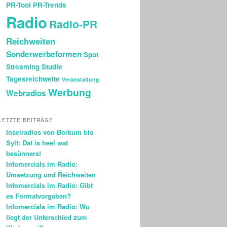
PR-Tool
PR-Trends
Radio
Radio-PR
Reichweiten
Sonderwerbeformen
Spot
Streaming
Studie
Tagesreichweite
Veranstaltung
Werbung
Webradios
LETZTE BEITRÄGE
Inselradios von Borkum bis
Sylt: Dat is heel wat
besünners!
Infomercials im Radio:
Umsetzung und Reichweiten
Infomercials im Radio: Gibt
es Formatvorgaben?
Infomercials im Radio: Wo
liegt der Unterschied zum