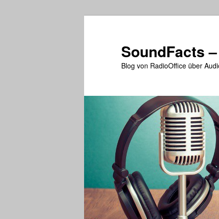
Zum
primären
Inhalt
SoundFacts –
springen
Blog von RadioOffice über Audi