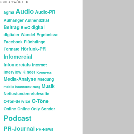
SCHLAGWÖRTER
Audio
Audio-PR
agma
Aufhänger
Authentizität
Beitrag
digital
BmO
digitaler Wandel
Ergebnisse
Facebook
Flüchtlinge
Hörfunk-PR
Formate
Infomercial
Infomercials
Internet
Interview
Kinder
Kongress
Media-Analyse
Meldung
Musik
mobile Internetnutzung
Nettostundenreichweite
O-Töne
O-Ton-Service
Online
Online Only Sender
Podcast
PR-Journal
PR-News