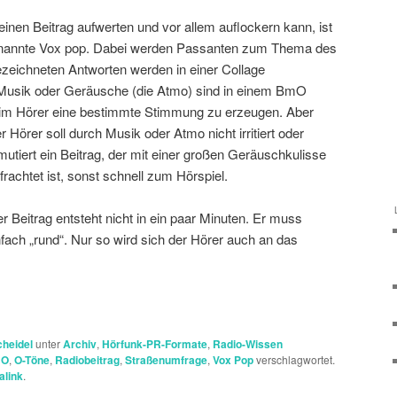
 einen Beitrag aufwerten und vor allem auflockern kann, ist
genannte Vox pop. Dabei werden Passanten zum Thema des
ezeichneten Antworten werden in einer Collage
usik oder Geräusche (die Atmo) sind in einem BmO
eim Hörer eine bestimmte Stimmung zu erzeugen. Aber
r Hörer soll durch Musik oder Atmo nicht irritiert oder
tiert ein Beitrag, der mit einer großen Geräuschkulisse
rachtet ist, sonst schnell zum Hörspiel.
ger Beitrag entsteht nicht in ein paar Minuten. Er muss
nfach „rund“. Nur so wird sich der Hörer auch an das
cheidel
unter
Archiv
,
Hörfunk-PR-Formate
,
Radio-Wissen
mO
,
O-Töne
,
Radiobeitrag
,
Straßenumfrage
,
Vox Pop
verschlagwortet.
alink
.