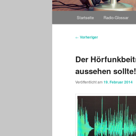
Hauptmenü
Startseite
Radio-Glossar
Beitragsnavigation
←
Vorheriger
Der Hörfunkbeit
aussehen sollte
Veröffentlicht am
19. Februar 2014