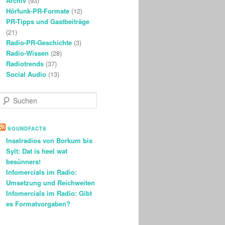
Archiv
(93)
Hörfunk-PR-Formate
(12)
PR-Tipps und Gastbeiträge
(21)
Radio-PR-Geschichte
(3)
Radio-Wissen
(28)
Radiotrends
(37)
Social Audio
(13)
S
u
c
h
SOUNDFACTS
e
Inselradios von Borkum bis
n
Sylt: Dat is heel wat
besünners!
Infomercials im Radio:
Umsetzung und Reichweiten
Infomercials im Radio: Gibt
es Formatvorgaben?