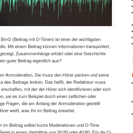
BmO (Beitrag mit O-Tönen) ist einer der wichtigsten
io. Mit einem Beitrag können Informationen transportiert,
gezeigt, Zusammenhänge erklärt oder eine Geschichte
ein guter Beitrag eigentlich aus?
igen Anmoderation. Sie muss den Hörer packen und seine
 des Beitrags lenken. Das heißt, der Redakteur muss
erschaffen, mit der der Hörer sich identifizieren oder sich
, sei es zum Beispiel durch einen zeitlichen oder
ige Fragen, die am Anfang der Anmoderation gestellt
Hörer weiß, was ihn im Beitrag erwartet.
 im Beitrag selbst kurze Moderationen und O-Töne
 Regel in einem Verhältnis von 50:50 oder 40:60. Für die O-