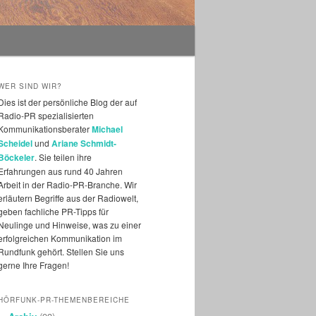
WER SIND WIR?
Dies ist der persönliche Blog der auf
Radio-PR spezialisierten
Kommunikationsberater
Michael
Scheidel
und
Ariane Schmidt-
Böckeler
. Sie teilen ihre
Erfahrungen aus rund 40 Jahren
Arbeit in der Radio-PR-Branche. Wir
erläutern Begriffe aus der Radiowelt,
geben fachliche PR-Tipps für
Neulinge und Hinweise, was zu einer
erfolgreichen Kommunikation im
Rundfunk gehört. Stellen Sie uns
gerne Ihre Fragen!
HÖRFUNK-PR-THEMENBEREICHE