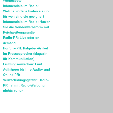
Werbespot?
Infomercials im Radio:
Welche Vorteile bieten sie und
für wen sind sie geeignet?
Infomercials im Radio: Nutzen
Sie die Sonderwerbeform mit
Reichweitengarantie
Radio-PR: Live oder on
demand
Hörfunk-PR: Ratgeber-Artikel
im Pressesprecher (Magazin
für Kommunikation)
Frühlingserwachen: Fünf
Aufhänger für Ihre Audio- und
Online-PR!
Verwechslungsgefahr: Radio-
PR hat mit Radio-Werbung
nichts zu tun!