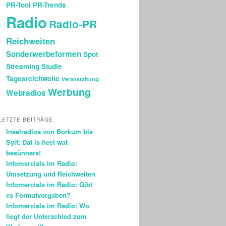
PR-Tool
PR-Trends
Radio
Radio-PR
Reichweiten
Sonderwerbeformen
Spot
Streaming
Studie
Tagesreichweite
Veranstaltung
Werbung
Webradios
LETZTE BEITRÄGE
Inselradios von Borkum bis
Sylt: Dat is heel wat
besünners!
Infomercials im Radio:
Umsetzung und Reichweiten
Infomercials im Radio: Gibt
es Formatvorgaben?
Infomercials im Radio: Wo
liegt der Unterschied zum