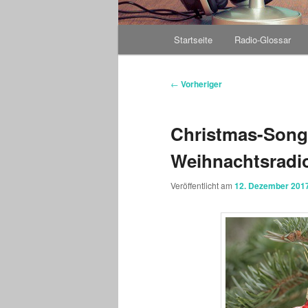
Hauptmenü
Startseite
Radio-Glossar
Beitragsnavigation
←
Vorheriger
Christmas-Song
Weihnachtsradi
Veröffentlicht am
12. Dezember 201