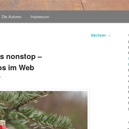
Die Autoren
Impressum
Nächster
→
s nonstop –
os im Web
7