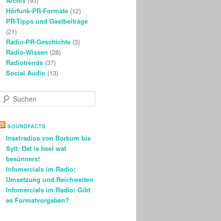
Archiv
(93)
Hörfunk-PR-Formate
(12)
PR-Tipps und Gastbeiträge
(21)
Radio-PR-Geschichte
(3)
Radio-Wissen
(28)
Radiotrends
(37)
Social Audio
(13)
S
u
c
h
SOUNDFACTS
e
Inselradios von Borkum bis
n
Sylt: Dat is heel wat
besünners!
Infomercials im Radio:
Umsetzung und Reichweiten
Infomercials im Radio: Gibt
es Formatvorgaben?