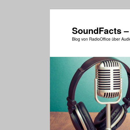
Zum
primären
Inhalt
SoundFacts –
springen
Blog von RadioOffice über Audi