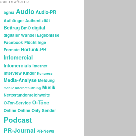
SCHLAGWÖRTER
Audio
Audio-PR
agma
Aufhänger
Authentizität
Beitrag
digital
BmO
digitaler Wandel
Ergebnisse
Facebook
Flüchtlinge
Hörfunk-PR
Formate
Infomercial
Infomercials
Internet
Interview
Kinder
Kongress
Media-Analyse
Meldung
Musik
mobile Internetnutzung
Nettostundenreichweite
O-Töne
O-Ton-Service
Online
Online Only Sender
Podcast
PR-Journal
PR-News