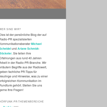
WER SIND WIR?
Dies ist der persönliche Blog der auf
Radio-PR spezialisierten
Kommunikationsberater
Michael
Scheidel
und
Ariane Schmidt-
Böckeler
. Sie teilen ihre
Erfahrungen aus rund 40 Jahren
Arbeit in der Radio-PR-Branche. Wir
erläutern Begriffe aus der Radiowelt,
geben fachliche PR-Tipps für
Neulinge und Hinweise, was zu einer
erfolgreichen Kommunikation im
Rundfunk gehört. Stellen Sie uns
gerne Ihre Fragen!
HÖRFUNK-PR-THEMENBEREICHE