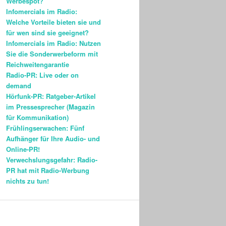
Werbespot?
Infomercials im Radio:
Welche Vorteile bieten sie und
für wen sind sie geeignet?
Infomercials im Radio: Nutzen
Sie die Sonderwerbeform mit
Reichweitengarantie
Radio-PR: Live oder on
demand
Hörfunk-PR: Ratgeber-Artikel
im Pressesprecher (Magazin
für Kommunikation)
Frühlingserwachen: Fünf
Aufhänger für Ihre Audio- und
Online-PR!
Verwechslungsgefahr: Radio-
PR hat mit Radio-Werbung
nichts zu tun!